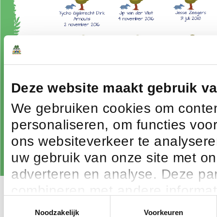
Deze website maakt gebruik v
We gebruiken cookies om conten
personaliseren, om functies voo
ons websiteverkeer te analysere
uw gebruik van onze site met on
adverteren en analyse. Deze p
combineren met andere informatie
Toestemmingsselectie
die ze hebben verzameld op bas
Noodzakelijk
Voorkeuren