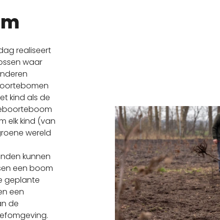
om
ag realiseert
ossen waar
inderen
boortebomen
et kind als de
 Geboorteboom
 elk kind (van
 groene wereld
enden kunnen
ssen een boom
De geplante
en een
an de
 leefomgeving.