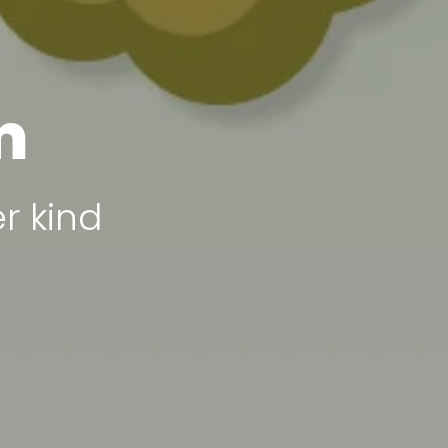
m
r kind