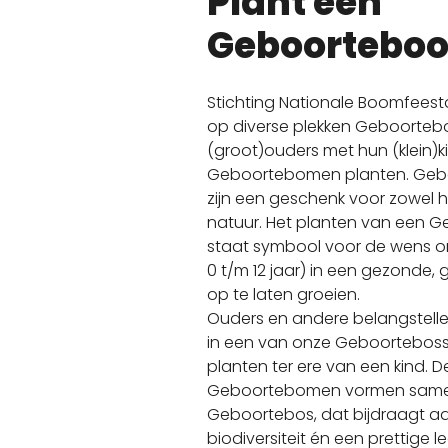
Plant een
Geboortebo
Stichting Nationale Boomfeestd
op diverse plekken Geboorteb
(groot)ouders met hun (klein)k
Geboortebomen planten. Ge
zijn een geschenk voor zowel h
natuur. Het planten van een
staat symbool voor de wens om
0 t/m 12 jaar) in een gezonde,
op te laten groeien.
Ouders en andere belangstell
in een van onze Geboortebo
planten ter ere van een kind. 
Geboortebomen vormen sam
Geboortebos, dat bijdraagt a
biodiversiteit én een prettige