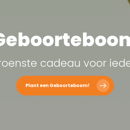
Geboorteboo
roenste cadeau voor iede
Plant een Geboorteboom!