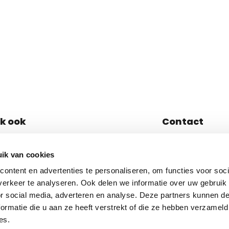
jk ook
Contact
eestdag
Bezoekadres
Hart van Brabantl
ik van cookies
sbomenbos
5038 JL Tilburg
ontent en advertenties te personaliseren, om functies voor soci
erkeer te analyseren. Ook delen we informatie over uw gebruik
013-7074850
or social media, adverteren en analyse. Deze partners kunnen 
ormatie die u aan ze heeft verstrekt of die ze hebben verzameld
info@boomfeestd
es.