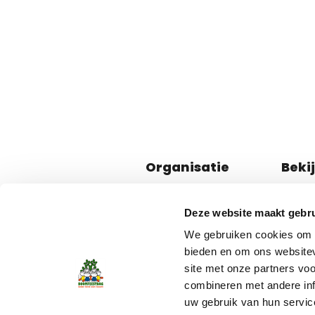
Organisatie
Beki
Contact
Boomf
Deze website maakt gebru
Inloggen
Leven
We gebruiken cookies om c
Pers en communicatie
bieden en om ons websitev
De stichting
site met onze partners vo
combineren met andere inf
uw gebruik van hun servic