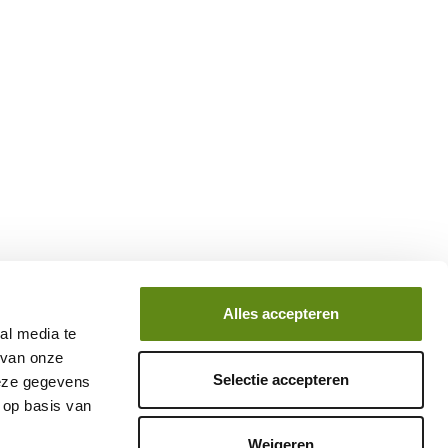
Postadres
aan 16
Postbus 330
Alles accepteren
5000 AH Tilburg
al media te
 van onze
Selectie accepteren
deze gegevens
 op basis van
ag.nl
Weigeren